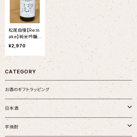
松尾自慢【Re:m
ake】純米吟醸
無濾過一度火入
¥2,970
れ原酒 1.8L
CATEGORY
お酒のギフトラッピング
日本酒
不動／千葉県
芋焼酎