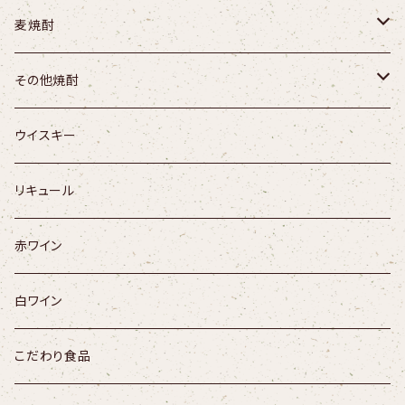
遊我月酔／千葉県
夢鏡
麦焼酎
福祝／千葉県
うえぞの
無一物
その他焼酎
寒菊／千葉県
園乃露
九十九
【米】よろしく千萬あるべし
ウイスキー
三千櫻／北海道
さつま寿
壱岐の島
【米】九代目
リキュール
陸奥八仙／青森県
神座
つくし
【黒糖】ネリヤカナヤ
赤ワイン
山本／秋田県
海・くじら
釈云麦
【栗】ダバダ火振
白ワイン
まんさくの花／秋田県
明るい農村
松露くろむぎ
こだわり食品