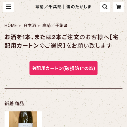
寒菊／千葉県 | 酒のたかしま
HOME
日本酒
寒菊／千葉県
お酒を1本、または2本ご注文
のお客様へ【
宅
配用カートン
のご選択】をお願い致します
宅配用カートン(破損防止の為)
新着商品