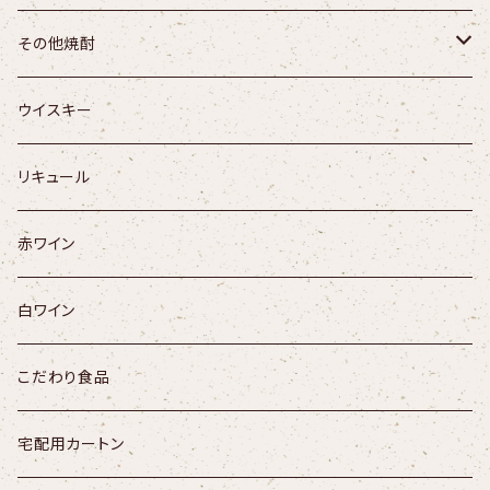
福祝／千葉県
うえぞの
無一物
その他焼酎
寒菊／千葉県
園乃露
九十九
【米】よろしく千萬あるべし
ウイスキー
三千櫻／北海道
さつま寿
壱岐の島
【米】九代目
リキュール
陸奥八仙／青森県
神座
つくし
【黒糖】ネリヤカナヤ
赤ワイン
山本／秋田県
海・くじら
釈云麦
【栗】ダバダ火振
白ワイン
まんさくの花／秋田県
明るい農村
松露くろむぎ
こだわり食品
刈穂／秋田県
松露
十王
宅配用カートン