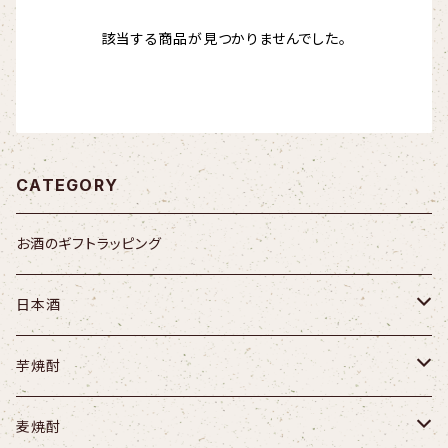
該当する商品が見つかりませんでした。
CATEGORY
お酒のギフトラッピング
日本酒
不動／千葉県
芋焼酎
遊我月酔／千葉県
夢鏡
麦焼酎